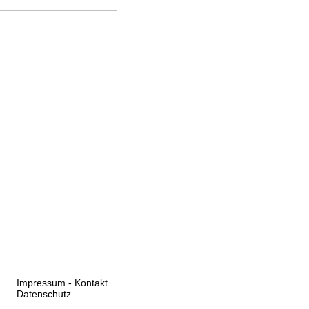
Impressum - Kontakt
Datenschutz