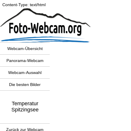
Content-Type: text/html
Webcam-Übersicht
Panorama-Webcam
Webcam-Auswahl
Die besten Bilder
Temperatur
Spitzingsee
Zurück zur Webcam